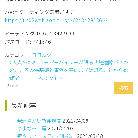
イベント
Zoomミーティングに参加する
お問い合わせ
https://us02web.zoom.us/j/6243429106…
最新記事
ミーティングID: 624 342 9106
パスコード: 741546
Heart Recreate
カテゴリー:
ココカツ
大人のため
スーパーバイザーが語る「発達障がいの
投稿ナビゲーション
のこころの保
基礎と事例を基にまずは知ることから始
健室
めよう」
Search for:
最新記事
発達障がい啓発週間
2021/04/09
やまなみ工房
2021/04/03
癒やしフェスティバル参加
2021/03/28