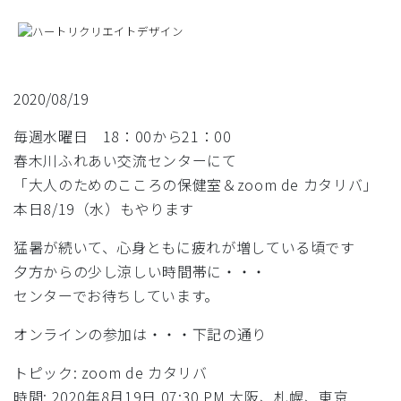
ホーム
2020/08/19
企業の方へ
毎週水曜日 18：00から21：00
春木川ふれあい交流センターにて
社員の方へ
「大人のためのこころの保健室＆zoom de カタリバ」
本日8/19（水）もやります
ココカツ
猛暑が続いて、心身ともに疲れが増している頃です
出張セミナー
夕方からの少し涼しい時間帯に・・・
センターでお待ちしています。
プロフィール
オンラインの参加は・・・下記の通り
リンク
トピック: zoom de カタリバ
時間: 2020年8月19日 07:30 PM 大阪、札幌、東京